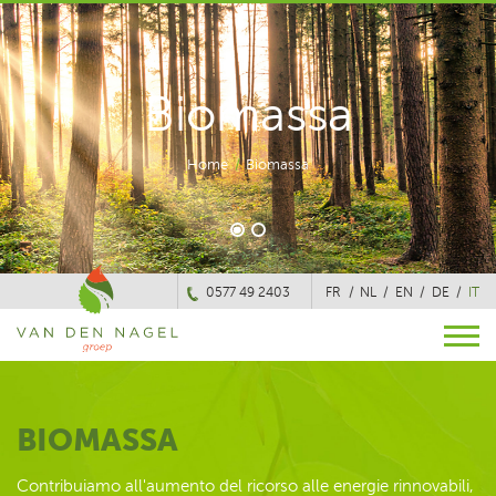
Biomassa
Home
/
Biomassa
0577 49 2403
FR
NL
EN
DE
IT
BIOMASSA
Contribuiamo all'aumento del ricorso alle energie rinnovabili,