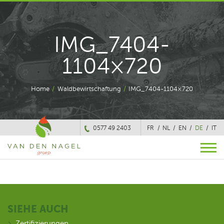
IMG_7404-
1104×720
Home
/
Waldbewirtschaftung
/
IMG_7404-1104×720
0577 49 2403
FR
NL
EN
DE
IT
SIEHE AUCH
Zertifizierungen