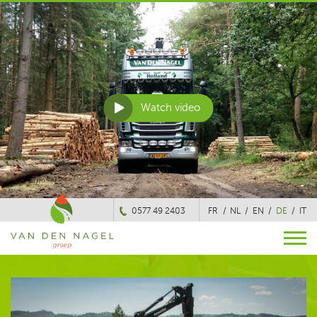
Watch video
0577 49 2403
FR
NL
EN
DE
IT