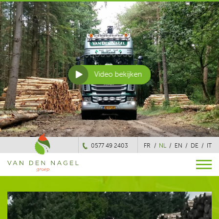
Video bekijken
0577 49 2403
FR
NL
EN
DE
IT