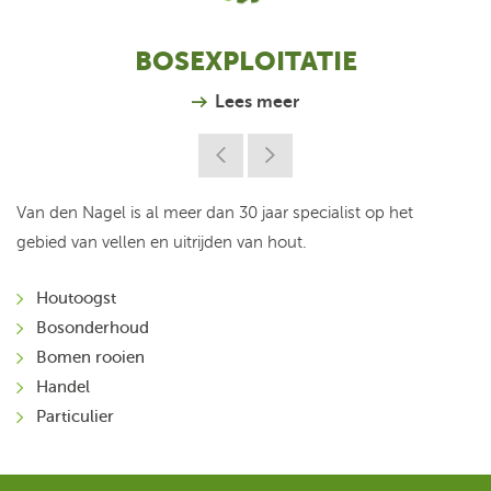
BOSEXPLOITATIE
Lees meer
Van den Nagel is al meer dan 30 jaar specialist op het
Zo werken wij aan hernieuwbare energie, waarbij resthout
Wij transporteren behalve in Nederland ook naar België,
Rooiwerkzaamheden in stad en dorp? Door ons
gebied van vellen en uitrijden van hout.
niet zomaar wordt vernietigd, maar een tweede leven
Duitsland en Luxemburg.
totaalpakket is Van den Nagel de perfecte
krijgt als natuurlijke energiebron.
samenwerkingspartner.
Houtoogst
Houttransport
Bosonderhoud
Biomassa
Containervervoer
Bomen rooien
Chippen
Overig
Handel
Projecten
Particulier
Handel