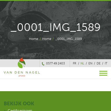
_0001_IMG_1589
Home
/
Home
/
_0001_IMG_1589
0577 49 2403
FR
NL
EN
DE
IT
BEKIJK OOK
Certificeringen